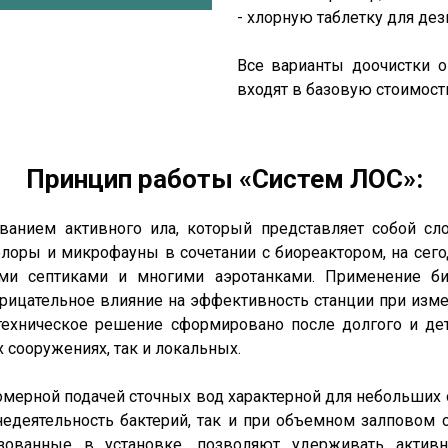
- хлорную таблетку для де
Все варианты доочистки оп
входят в базовую стоимост
Принцип работы «Систем ЛОС»:
ванием активного ила, который представляет собой сл
лоры и микрофауны в сочетании с биореактором, на сег
ми септиками и многими аэротанками. Применение би
рицательное влияние на эффективность станции при изме
 техническое решение сформировано после долгого и де
х сооружениях, так и локальных.
омерной подачей сточных вод характерной для небольших 
недеятельность бактерий, так и при объемном залповом
ьзованные в установке, позволяют удерживать акти