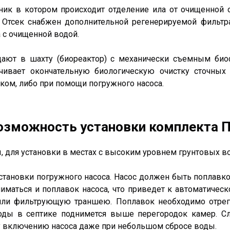
ник в котором происходит отделение ила от очищенной
. Отсек снабжен дополнительной регенерируемой фильт
с очищенной водой.
адают в шахту (биореактор) с механически съемным би
ечивает окончательную биологическую очистку сточных
ком, либо при помощи погружного насоса.
озможность установки комплекта П
 для установки в местах с высоким уровнем грунтовых в
становки погружного насоса. Насос должен быть поплавко
ниматься и поплавок насоса, что приведет к автоматичес
ли фильтрующую траншею. Поплавок необходимо отрег
 воды в септике поднимется выше перегородок камер. С
ому включению насоса даже при небольшом сбросе воды.