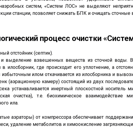
анаэробных систем, «Систем ЛОС» не выделяют неприятн
ции станции, позволяет снижать БПК и очищать сточные 
огический процесс очистки «Систе
ый отстойник (септик).
а и выделение взвешенных веществ из сточной воды. 
в илосборник, где происходит его уплотнение, а отстоя
с избыточным илом откачивается из илосборника и вывози
енк (аэрационную камеру) состоящий из двух последоват
тсека устанавливается инертный плоскостной носитель м
ская очистка), т.е. биохимическое взаимодействие 
ого ила.
атые аэраторы) от компрессора обеспечивает поддержан
си, удаление метаболитов и химоокисление загрязняющи