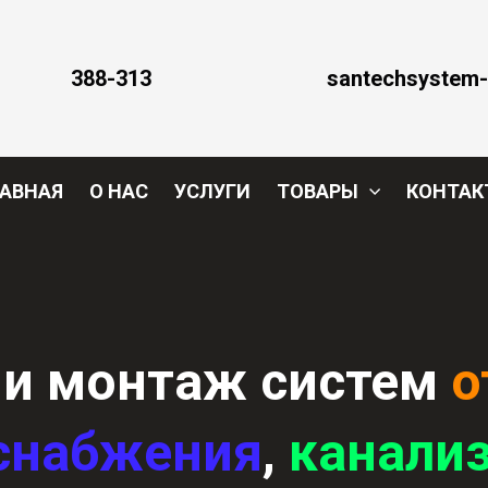
388-313
santechsystem-
АВНАЯ
О НАС
УСЛУГИ
ТОВАРЫ
КОНТАК
 и монтаж
систем
о
снабжения
,
канали